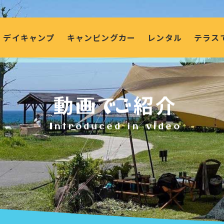
デイキャンプ
キャンピングカー
レンタル
テラス
動
画でご
紹介
Introduced in video