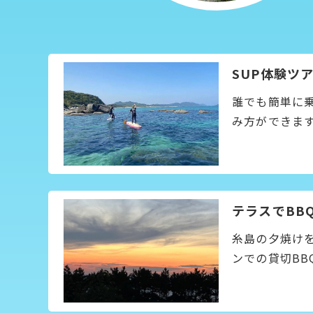
SUP体験ツ
誰でも簡単に乗
み方ができま
テラスでBBQ
糸島の夕焼け
ンでの貸切BB