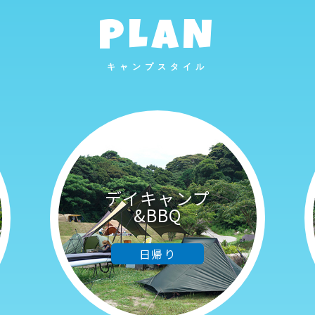
PLAN
キャンプスタイル
日帰り