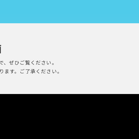
画
で、ぜひご覧ください。
ります。ご了承ください。