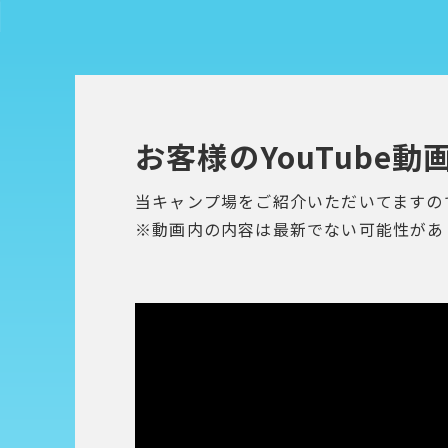
お客様のYouTube動
当キャンプ場をご紹介いただいてますの
※動画内の内容は最新でない可能性があ